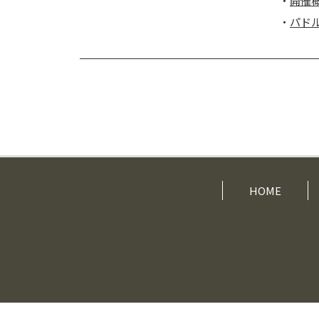
・
開催
・
パド
HOME