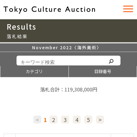
Results
落札結果
November 2022〈海外美術〉
カテゴリ
目録番号
落札合計：119,308,000円
<
1
2
3
4
5
>