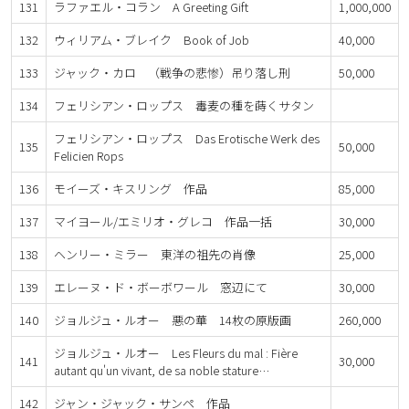
131
ラファエル・コラン A Greeting Gift
1,000,000
132
ウィリアム・ブレイク Book of Job
40,000
133
ジャック・カロ （戦争の悲惨）吊り落し刑
50,000
134
フェリシアン・ロップス 毒麦の種を蒔くサタン
フェリシアン・ロップス Das Erotische Werk des
135
50,000
Felicien Rops
136
モイーズ・キスリング 作品
85,000
137
マイヨール/エミリオ・グレコ 作品一括
30,000
138
ヘンリー・ミラー 東洋の祖先の肖像
25,000
139
エレーヌ・ド・ボーボワール 窓辺にて
30,000
140
ジョルジュ・ルオー 悪の華 14枚の原版画
260,000
ジョルジュ・ルオー Les Fleurs du mal : Fière
141
30,000
autant qu'un vivant, de sa noble stature…
142
ジャン・ジャック・サンペ 作品