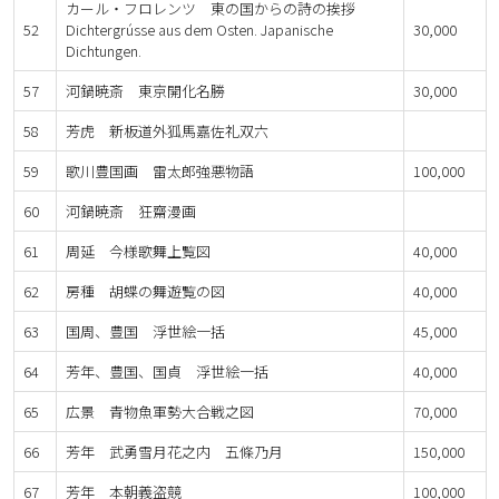
カール・フロレンツ 東の国からの詩の挨拶
52
Dichtergrússe aus dem Osten. Japanische
30,000
Dichtungen.
57
河鍋暁斎 東京開化名勝
30,000
58
芳虎 新板道外狐馬嘉佐礼双六
59
歌川豊国画 雷太郎強悪物語
100,000
60
河鍋暁斎 狂齋漫画
61
周延 今様歌舞上覧図
40,000
62
房種 胡蝶の舞遊覧の図
40,000
63
国周、豊国 浮世絵一括
45,000
64
芳年、豊国、国貞 浮世絵一括
40,000
65
広景 青物魚軍勢大合戦之図
70,000
66
芳年 武勇雪月花之内 五條乃月
150,000
67
芳年 本朝義盗競
100,000