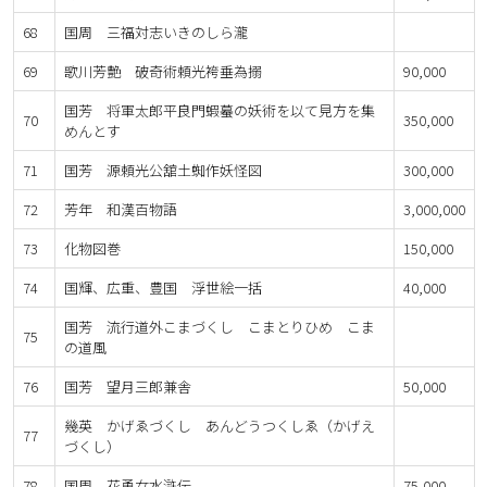
68
国周 三福対志いきのしら瀧
69
歌川芳艶 破奇術頼光袴垂為搦
90,000
国芳 将軍太郎平良門蝦蟇の妖術を以て見方を集
70
350,000
めんとす
71
国芳 源頼光公舘土蜘作妖怪図
300,000
72
芳年 和漢百物語
3,000,000
73
化物図巻
150,000
74
国輝、広重、豊国 浮世絵一括
40,000
国芳 流行道外こまづくし こまとりひめ こま
75
の道風
76
国芳 望月三郎兼舎
50,000
幾英 かげゑづくし あんどうつくしゑ（かげえ
77
づくし）
78
国周 花勇女水滸伝
75,000