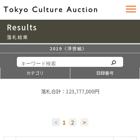
Results
落札結果
2019〈浮世絵〉
カテゴリ
目録番号
落札合計：123,777,000円
<
1
2
>