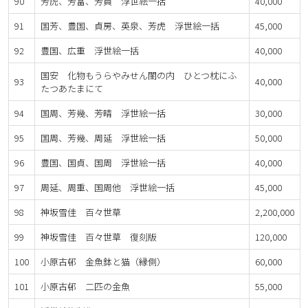
90
芳虎、芳富、芳員 浮世絵一括
40,000
91
国芳、豊国、貞房、英泉、芳虎 浮世絵一括
45,000
92
豊国、広重 浮世絵一括
40,000
国安 化物もうらやみせん閨の内 ひとつ枕にふ
93
40,000
たつあたまにて
94
国周、芳幾、芳晴 浮世絵一括
30,000
95
国周、芳幾、周延 浮世絵一括
50,000
96
豊国、国貞、国周 浮世絵一括
40,000
97
周延、周重、国周他 浮世絵一括
45,000
98
神坂雪佳 百々世草
2,200,000
99
神坂雪佳 百々世草 復刻版
120,000
100
小原古邨 金魚鉢と猫（縁側）
60,000
101
小原古邨 二匹の金魚
55,000