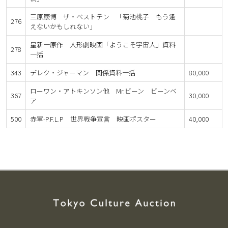
三原康博 ザ・ベストテン 「菊池桃子 もう逢
276
えないかもしれない」
星新一原作 人形劇映画「ようこそ宇宙人」資料
278
一括
343
デレク・ジャーマン 関係資料一括
80,000
ローワン・アトキンソン他 Mr.ビーン ビーンベ
367
30,000
ア
500
赤軍-P.F.L.P 世界戦争宣言 映画ポスター
40,000