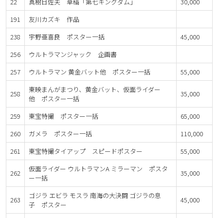
22
真樹日佐夫 草稿「第七キングダム」
30,000
191
友川カズキ 作品
238
宇野亜喜良 ポスター一括
45,000
256
ウルトラマンジャック 企画書
257
ウルトラマン 黄金バット他 ポスター一括
55,000
東映まんがまつり、黄金バット、仮面ライダー
258
35,000
他 ポスター一括
259
東宝特撮 ポスター一括
65,000
260
ガメラ ポスター一括
110,000
261
東宝特撮タイアップ スピードポスター
55,000
仮面ライダー ウルトラマンA ミラーマン ポスタ
262
35,000
ー一括
ゴジラ エビラ モスラ 南海の大決闘 ゴジラの息
263
45,000
子 ポスター