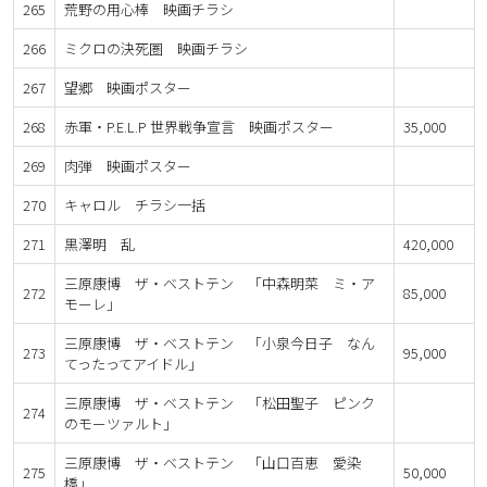
265
荒野の用心棒 映画チラシ
266
ミクロの決死圏 映画チラシ
267
望郷 映画ポスター
268
赤軍・P.E.L.P 世界戦争宣言 映画ポスター
35,000
269
肉弾 映画ポスター
270
キャロル チラシ一括
271
黒澤明 乱
420,000
三原康博 ザ・ベストテン 「中森明菜 ミ・ア
272
85,000
モーレ」
三原康博 ザ・ベストテン 「小泉今日子 なん
273
95,000
てったってアイドル」
三原康博 ザ・ベストテン 「松田聖子 ピンク
274
のモーツァルト」
三原康博 ザ・ベストテン 「山口百恵 愛染
275
50,000
橋」