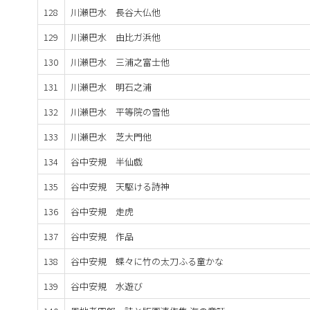
128
川瀬巴水 長谷大仏他
129
川瀬巴水 由比ガ浜他
130
川瀬巴水 三浦之富士他
131
川瀬巴水 明石之浦
132
川瀬巴水 平等院の雪他
133
川瀬巴水 芝大門他
134
谷中安規 半仙戯
135
谷中安規 天駆ける詩神
136
谷中安規 走虎
137
谷中安規 作品
138
谷中安規 蝶々に竹の太刀ふる童かな
139
谷中安規 水遊び