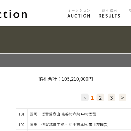
オークション
落札結果
AUCTION
RESULTS
〉
落札合計：105,210,000円
<
1
2
3
>
101
国周 復讐誓彦山 毛谷村六助 中村芝翫
102
国周 伊賀越道中双六 和田志津馬 市川左團次