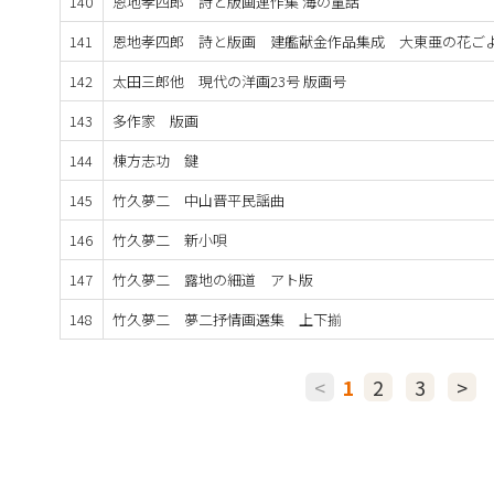
140
恩地孝四郎 詩と版画連作集 海の童話
141
恩地孝四郎 詩と版画 建艦献金作品集成 大東亜の花ご
142
太田三郎他 現代の洋画23号 版画号
143
多作家 版画
144
棟方志功 鍵
145
竹久夢二 中山晋平民謡曲
146
竹久夢二 新小唄
147
竹久夢二 露地の細道 アト版
148
竹久夢二 夢二抒情画選集 上下揃
<
1
2
3
>