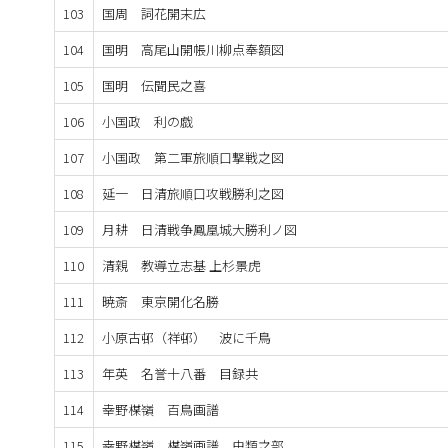
103
国周 詞花開末広
104
国明 高尾山開帳川柳点奉額図
105
国明 伝聞民之喜
106
小国政 利の戯
107
小国政 第二軍旅順口撃戦之図
108
延一 日清旅順口攻戦勝利之図
109
月耕 日清戦争鳳凰城大勝利ノ図
110
清親 教導立志基 上杉景虎
111
暁斎 東京開化名勝
112
小原古邨（祥邨） 波に千鳥
113
年英 名誉十八番 目録共
114
幸野楳嶺 百鳥画譜
115
幸野楳嶺 楳嶺画譜 虫類之部