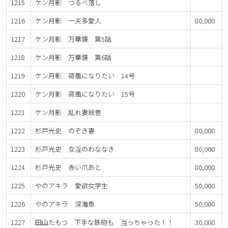
1215
ケン月影 つるべ落し
1216
ケン月影 一夫多愛人
80,000
1217
ケン月影 万華鏡 第5話
1218
ケン月影 万華鏡 第6話
1219
ケン月影 荷風になりたい 14号
1220
ケン月影 荷風になりたい 15号
1221
ケン月影 乱れ妻絵巻
1222
杉戸光史 のぞき妻
80,000
1223
杉戸光史 女淫のわななき
80,000
1224
杉戸光史 赤い爪あと
80,000
1225
やのアキラ 愛欲女学生
50,000
1226
やのアキラ 深海魚
50,000
1227
田山たもつ 下手な鉄砲も 当っちゃった！！
30,000