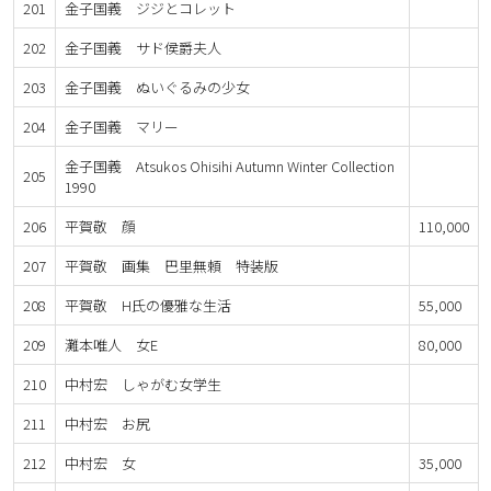
201
金子国義 ジジとコレット
202
金子国義 サド侯爵夫人
203
金子国義 ぬいぐるみの少女
204
金子国義 マリー
金子国義 Atsukos Ohisihi Autumn Winter Collection
205
1990
206
平賀敬 顔
110,000
207
平賀敬 画集 巴里無頼 特装版
208
平賀敬 H氏の優雅な生活
55,000
209
灘本唯人 女E
80,000
210
中村宏 しゃがむ女学生
211
中村宏 お尻
212
中村宏 女
35,000