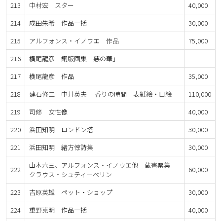
213
中村宏 スター
40,000
214
成田朱希 作品一括
30,000
215
アルフォンス・イノウエ 作品
75,000
216
横尾龍彦 銅版画集「悪の華」
217
横尾龍彦 作品
35,000
218
建石修二 中井英夫 香りの時間 表紙絵・口絵
110,000
219
司修 女性像
40,000
220
浜田知明 ロンドン塔
30,000
221
浜田知明 緒方惇詩集
30,000
山本六三、アルフォンス・イノウエ他 蔵書票集
222
60,000
クラウス・シュティーべリン
223
吉原英雄 ペット・ショップ
30,000
224
重野克明 作品一括
40,000