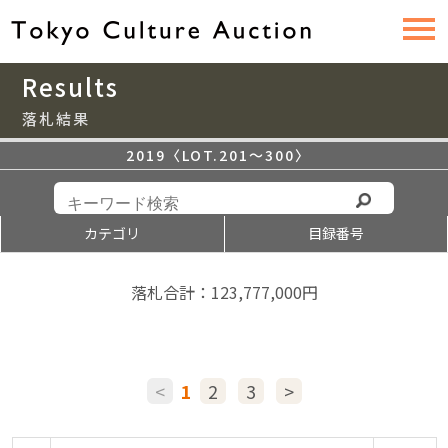
Results
落札結果
2019〈LOT.201〜300〉
カテゴリ
目録番号
落札合計：123,777,000円
<
1
2
3
>