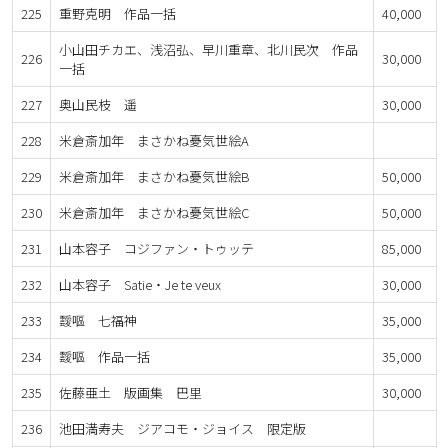
225
重野克明 作品一括
40,000
小山田チカエ、浅沼弘、早川重章、北川民次 作品
226
30,000
一括
227
奥山民枝 遥
30,000
228
米倉斎加年 まさかね憂気世絵A
229
米倉斎加年 まさかね憂気世絵B
50,000
230
米倉斎加年 まさかね憂気世絵C
50,000
231
山本容子 コジファン・トゥッテ
85,000
232
山本容子 Satie・Je te veux
30,000
233
靉嘔 七福神
35,000
234
靉嘔 作品一括
35,000
235
佐藤亜土 版画集 巴里
30,000
236
池田満寿夫 ジアコモ・ジョイス 限定版