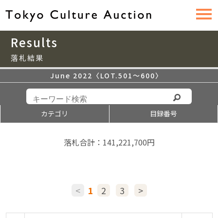
Results
落札結果
June 2022〈LOT.501〜600〉
カテゴリ
目録番号
落札合計：141,221,700円
<
1
2
3
>