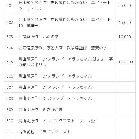
荒木飛呂彦原作 岸辺露伴は動かない エピソード
501
55,000
09 ザ・ラン
荒木飛呂彦原作 岸辺露伴は動かない エピソード
502
45,000
16 懺悔室
503
武論尊原作 北斗の拳
10,000
504
堀江信彦原作、原哲夫画、武論尊監修 蒼天の拳
鳥山明原作 Dr.スランプ アラレちゃん はよよ！夢
505
100,000
の都メガポリス
506
鳥山明原作 Dr.スランプ アラレちゃん
507
鳥山明原作 Dr.スランプ アラレちゃん
508
鳥山明原作 Dr.スランプ アラレちゃん
509
鳥山明原作 剣之介さま
510
鳥山明原作 ドラゴンクエスト サーラ姫
511
古澤純也 ドラゴンクエスト