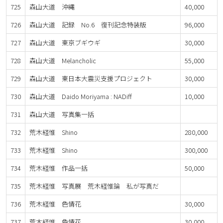
725
森山大道 沖縄
40,000
726
森山大道 記録 No.6 復刊記念特装版
96,000
727
森山大道 東京ブギウギ
30,000
728
森山大道 Melancholic
55,000
729
森山大道 東日本大震災支援プロジェクト
30,000
730
森山大道 Daido Moriyama : NADiff
10,000
731
森山大道 写真集一括
732
荒木経惟 Shino
280,000
733
荒木経惟 Shino
300,000
734
荒木経惟 作品一括
50,000
735
荒木経惟 写真展 荒木経惟論 私が写真だ
736
荒木経惟 色情花
30,000
737
荒木経惟 色情花
30,000