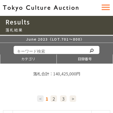
Results
落札結果
June 2023〈LOT.701〜800〉
カテゴリ
目録番号
落札合計：140,425,000円
<
1
2
3
>