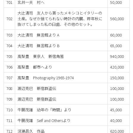
701
北井一夫 村へ
50,000
大辻清司 友人から貰ったメキシコとイタリーの
702
土産。なぜか捨てられない時計の内臓、昨年秋に
560,000
抜けてしまった私の臼歯、その他のセット。
703
大辻清司 無言館より A
60,000
704
大辻清司 無言館より B
65,000
705
高梨豊 東京人 新宿角筈
940,000
706
高梨豊 都市へより
420,000
707
高梨豊 Photography 1965-1974
150,000
708
渡辺克巳 新宿群盗伝
100,000
709
渡辺克巳 新宿群盗伝
100,000
710
牛腸茂雄 幼年の「時間」より
45,000
711
牛腸茂雄 Self and Othersより
40,000
712
深瀬昌久 作品
620,000