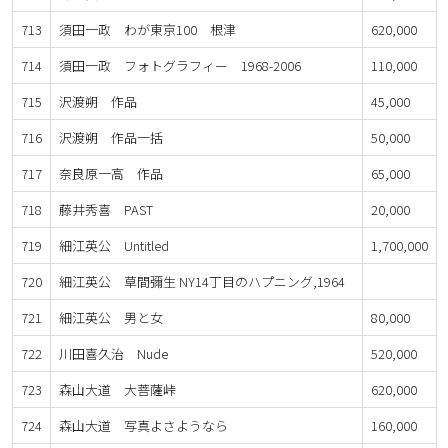
713
須田一政 わが東京100 根津
620,000
714
須田一政 フォトグラフィー 1968-2006
110,000
715
沢渡朔 作品
45,000
716
沢渡朔 作品一括
50,000
717
奈良原一高 作品
65,000
718
藤井秀喜 PAST
20,000
719
細江英公 Untitled
1,700,000
720
細江英公 草間彌生 NY14丁目のハプニング,1964
721
細江英公 男と女
80,000
722
川田喜久治 Nude
520,000
723
森山大道 大菩薩峠
620,000
724
森山大道 写真よさようなら
160,000