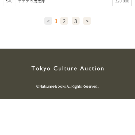
948
ゲゲゲの鬼太郎
320,000
<
1
2
3
>
©Natsume-Books All Rights Reserved..