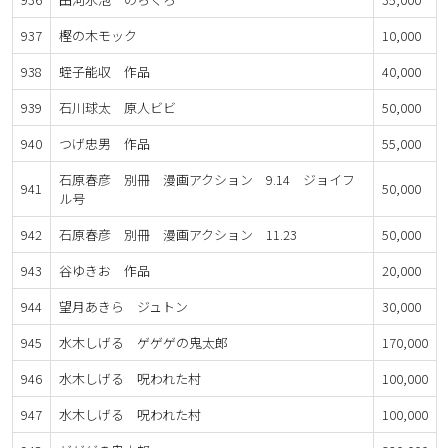
937
樫の木モック
10,000
938
蛭子能収 作品
40,000
939
石川球太 原人ビビ
50,000
940
つげ忠男 作品
55,000
石原春彦 別冊 漫画アクション 9.14 ジョイフ
941
50,000
ル号
942
石原春彦 別冊 漫画アクション 11.23
50,000
943
谷ゆきお 作品
20,000
944
望月あきら ジュトン
30,000
945
水木しげる ゲゲゲの鬼太郎
170,000
946
水木しげる 呪われた村
100,000
947
水木しげる 呪われた村
100,000