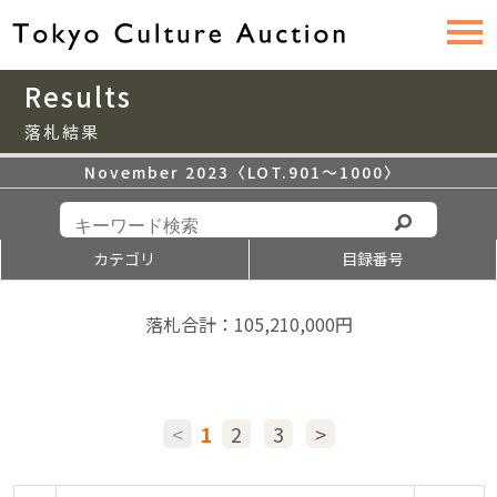
Results
落札結果
November 2023〈LOT.901〜1000〉
カテゴリ
目録番号
落札合計：105,210,000円
<
1
2
3
>