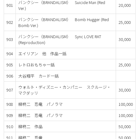
バンクシー（BRANDALISM） Suicide Man (Red
901
20,000
Ver.)
バンクシー（BRANDALISM） Bomb Hugger (Red
902
25,000
Bomb Ver.)
バンクシー（BRANDALISM） Sync LOVE RAT
903
30,000
(Reproduction)
904
エイリアン 他 作品一括
905
レトロおもちゃ一括
25,000
906
大谷翔平 カード一括
ウォルト・ディズニー・カンパニー スクルージ・
907
30,000
マクダッリ
908
柳柊二 恐竜 パノラマ
100,000
909
柳柊二 恐竜 パノラマ
100,000
910
柳柊二 作品
50,000
911
柳柊二 恐竜
50,000