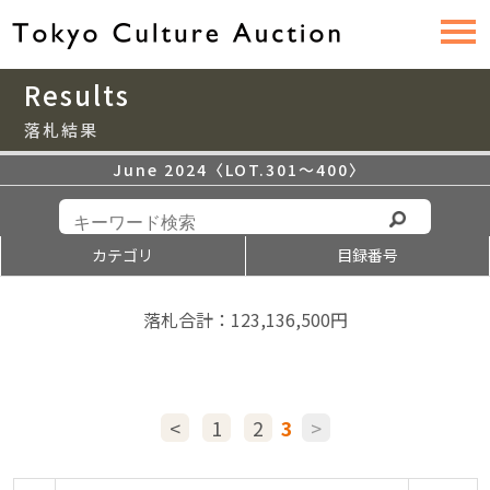
Results
落札結果
June 2024〈LOT.301〜400〉
カテゴリ
目録番号
落札合計：123,136,500円
<
1
2
3
>