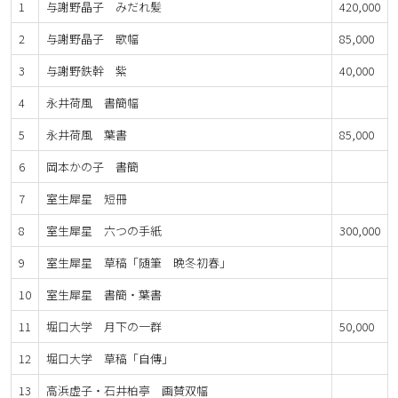
1
与謝野晶子 みだれ髪
420,000
2
与謝野晶子 歌幅
85,000
3
与謝野鉄幹 紫
40,000
4
永井荷風 書簡幅
5
永井荷風 葉書
85,000
6
岡本かの子 書簡
7
室生犀星 短冊
8
室生犀星 六つの手紙
300,000
9
室生犀星 草稿「随筆 晩冬初春」
10
室生犀星 書簡・葉書
11
堀口大学 月下の一群
50,000
12
堀口大学 草稿「自傳」
13
高浜虚子・石井柏亭 画賛双幅