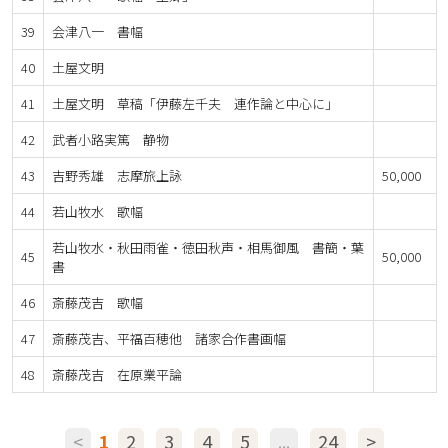
39
会津八一 書幅
40
土屋文明
41
土屋文明 草稿「伊藤左千夫 連作論と中心に」
42
武者小路実篤 静物
43
吉野秀雄 志摩旅上詠
50,000
44
若山牧水 歌幅
若山牧水・秋田雨雀・徳田秋声・相馬御風 書簡・葉
45
50,000
書
46
斎藤茂吉 歌幅
47
斎藤茂吉、平福百穂他 諸家合作書画幅
48
斎藤茂吉 在原業平論
<
1
2
3
4
5
...
24
>