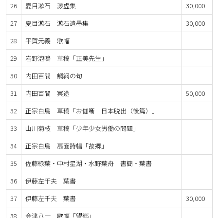
26
夏目漱石 漾虚集
30,000
27
夏目漱石 漱石遺墨集
30,000
28
平賀元義 歌幅
29
岩野泡鳴 草稿「正美先生」
30
内田百間 鯛網の句
31
内田百間 冥途
50,000
32
正宗白鳥 草稿「お伽噺 日本脱出（後篇）」
33
山川菊枝 草稿「少年少女労働の問題」
34
正宗白鳥 扇面詩幅「故郷」
35
佐藤緑葉・中村星湖・水野葉舟 書簡・葉書
36
伊藤左千夫 葉書
37
伊藤左千夫 葉書
30,000
38
会津八一 歌幅「望郷」