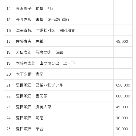
14
高浜虚子 句幅「月」
15
長与善郎 書幅「尾形乾山詩」
16
津田青楓 老娼粉引図 白隠和賛
17
佐藤春夫 色紙
45,000
18
大仏次郎 悪魔の辻 仮面
19
木暮理太郎 山の憶ひ出 上・下
20
木下夕爾 書簡
21
夏目漱石 吾輩ハ猫デアル
650,000
22
夏目漱石 書簡額
600,000
23
夏目漱石 虞美人草
45,000
24
夏目漱石 明暗
30,000
25
夏目漱石 草合
30,000