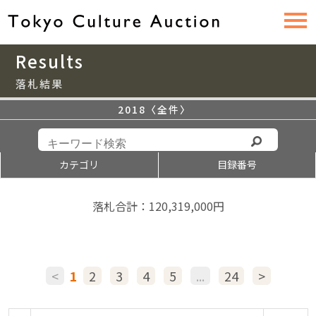
Results
落札結果
2018〈全件〉
カテゴリ
目録番号
落札合計：120,319,000円
<
1
2
3
4
5
...
24
>