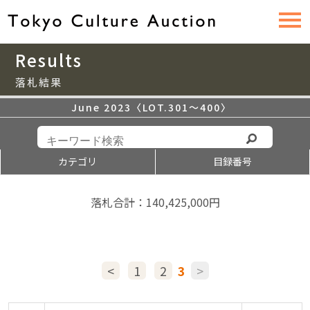
Results
落札結果
June 2023〈LOT.301〜400〉
カテゴリ
目録番号
落札合計：140,425,000円
<
1
2
3
>