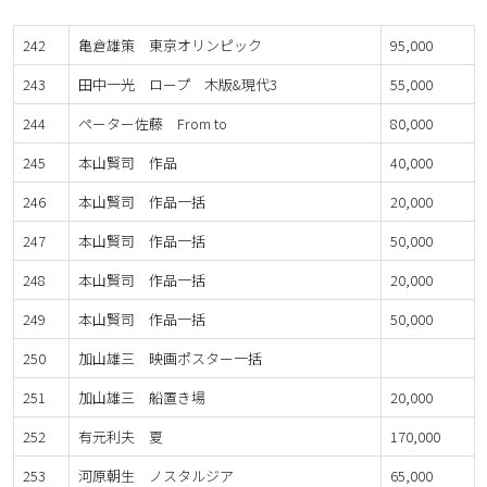
242
亀倉雄策 東京オリンピック
95,000
243
田中一光 ロープ 木版&現代3
55,000
244
ペーター佐藤 From to
80,000
245
本山賢司 作品
40,000
246
本山賢司 作品一括
20,000
247
本山賢司 作品一括
50,000
248
本山賢司 作品一括
20,000
249
本山賢司 作品一括
50,000
250
加山雄三 映画ポスター一括
251
加山雄三 船置き場
20,000
252
有元利夫 夏
170,000
253
河原朝生 ノスタルジア
65,000