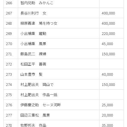
266
智内兄助 みかんこ
267
長谷川利行 女
400,000
268
柳原義達 鳩を持つ女
400,000
269
小出楢重 躍動
220,000
270
小出楢重 風景
45,000
271
藤島武二 裸婦
150,000
272
松田正平 薔薇
273
山本豊市 髪
40,000
274
村上肥出夫 岡山で
150,000
275
村上肥出夫 作品一括
276
伊藤慶之助 セーヌ河畔
25,000
277
田辺三重松 風景
20,000
278
牧野邦夫 作品
35,000