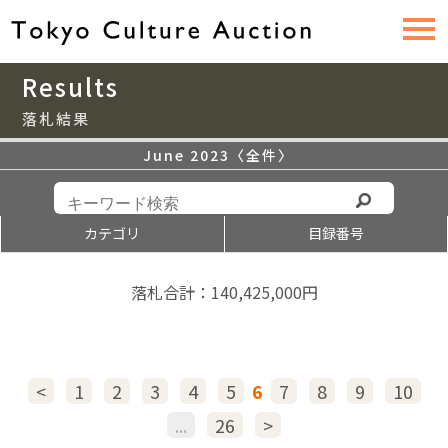
Results
落札結果
June 2023〈全件〉
カテゴリ
目録番号
落札合計：140,425,000円
<
1
2
3
4
5
6
7
8
9
10
...
26
>