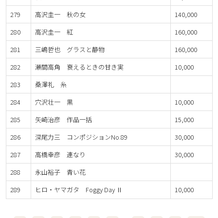
279
高沢圭一 秋の女
140,000
280
高沢圭一 紅
160,000
281
三嶋哲也 グラスと静物
160,000
282
瀬間高角 衰えるときの甘き実
10,000
283
桑澤礼 糸
284
穴沢壮一 黒
10,000
285
矢崎治彦 作品一括
15,000
286
深尾力三 コンポジションNo.89
30,000
287
高橋幸彦 連なり
30,000
288
永山裕子 青い花
289
ヒロ・ヤマガタ Foggy Day Ⅱ
10,000