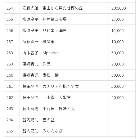
254
安野光雅 東山から見た甘樫の丘
200,000
255
柳原良平 神戸第四突堤
75,000
256
柳原良平 リビエラ海岸
15,000
257
斎藤真一 機関車
10,000
258
山本容子 Alphabet
50,000
259
東郷青児 作品
20,000
260
東郷青児 素描一括
50,000
261
藤田嗣治 カナリアを抱く少女
50,000
262
藤田嗣治 四十雀 大聖堂
20,000
263
藤田嗣治 平行棒 裸婦と犬
264
智内兄助 雪の盆
265
智内兄助 みかんなぎ